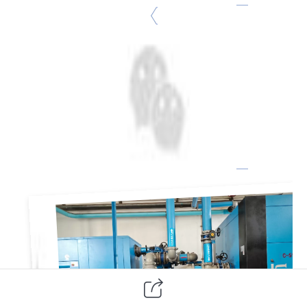
化
工
行
业
的
高
效
动
力
需
求